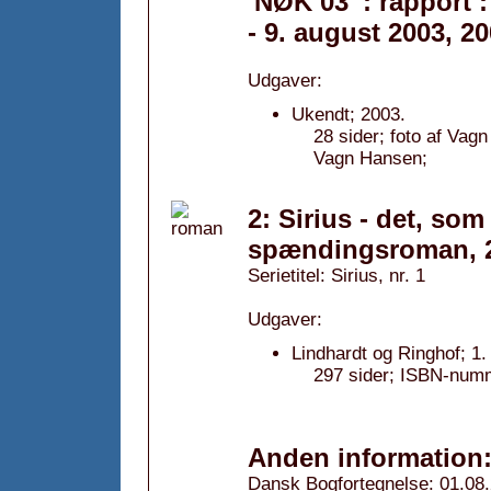
'NØK 03' : rapport :
- 9. august 2003, 2
Udgaver:
Ukendt; 2003.
28 sider; foto af V
Vagn Hansen;
2: Sirius - det, som
spændingsroman, 
Serietitel: Sirius, nr. 1
Udgaver:
Lindhardt og Ringhof; 1.
297 sider; ISBN-num
Anden information
Dansk Bogfortegnelse: 01.08