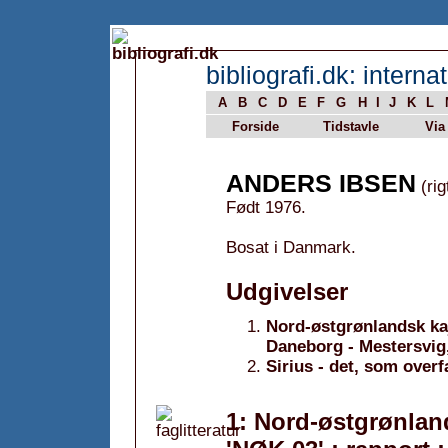
bibliografi.dk: internat
A
B
C
D
E
F
G
H
I
J
K
L
Forside
Tidstavle
Via
ANDERS IBSEN
(rig
Født 1976.
Bosat i Danmark.
Udgivelser
Nord-østgrønlandsk kaj
Daneborg - Mestersvig, 
Sirius - det, som over
1: Nord-østgrønlan