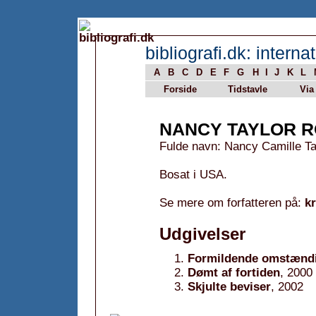
bibliografi.dk: internat
A
B
C
D
E
F
G
H
I
J
K
L
Forside
Tidstavle
Via
NANCY TAYLOR 
Fulde navn: Nancy Camille T
Bosat i USA.
Se mere om forfatteren på:
k
Udgivelser
Formildende omstænd
Dømt af fortiden
, 2000
Skjulte beviser
, 2002