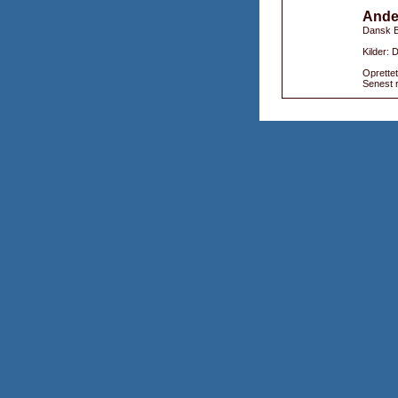
Ande
Dansk B
Kilder:
Oprettet
Senest r