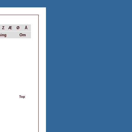
Z
Æ
Ø
Å
ing
Om
Top