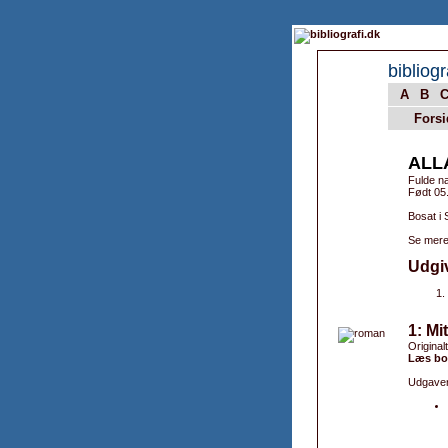
bibliogr
A
B
Forsi
ALL
Fulde n
Født 05
Bosat i 
Se mere
Udgi
1: Mi
Original
Læs bo
Udgaver