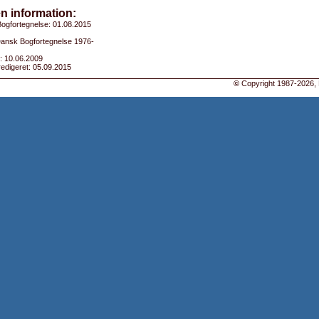
n information:
ogfortegnelse: 01.08.2015
 Dansk Bogfortegnelse 1976-
: 10.06.2009
edigeret: 05.09.2015
©
Copyright 1987-2026, 