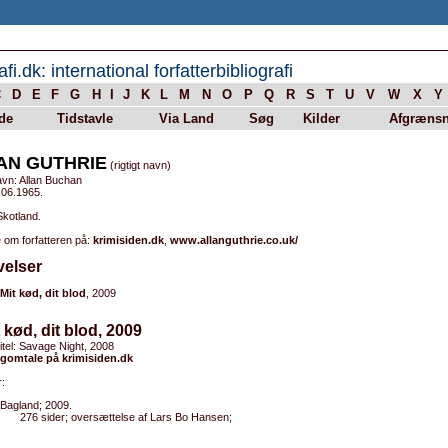
afi.dk: international forfatterbibliografi
C
D
E
F
G
H
I
J
K
L
M
N
O
P
Q
R
S
T
U
V
W
X
Y
de
Tidstavle
Via Land
Søg
Kilder
Afgrænsn
AN GUTHRIE
(rigtigt navn)
avn: Allan Buchan
.06.1965.
Skotland.
 om forfatteren på:
krimisiden.dk
,
www.allanguthrie.co.uk/
velser
Mit kød, dit blod
, 2009
t kød, dit blod, 2009
titel: Savage Night, 2008
gomtale på krimisiden.dk
:
Bagland; 2009.
276 sider; oversættelse af Lars Bo Hansen;