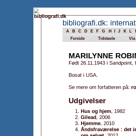
bibliografi.dk: internat
A
B
C
D
E
F
G
H
I
J
K
L
Forside
Tidstavle
Via
MARILYNNE ROB
Født 26.11.1943 i Sandpoint,
Bosat i USA.
Se mere om forfatteren på:
r
Udgivelser
Hus og hjem
, 1982
Gilead
, 2006
Hjemme
, 2010
Åndsfraværelse : det i
om selvet
, 2012