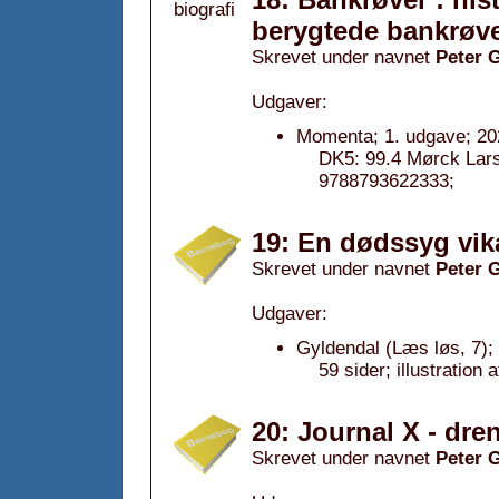
berygtede bankrøv
Skrevet under navnet
Peter 
Udgaver:
Momenta; 1. udgave; 20
DK5: 99.4 Mørck Lars
9788793622333;
19: En dødssyg vik
Skrevet under navnet
Peter 
Udgaver:
Gyldendal (Læs løs, 7);
59 sider; illustrati
20: Journal X - dre
Skrevet under navnet
Peter 