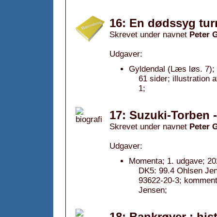
16: En dødssyg tur
Skrevet under navnet
Peter 
Udgaver:
Gyldendal (Læs løs. 7);
61 sider; illustratio
1;
17: Suzuki-Torben -
Skrevet under navnet
Peter 
Udgaver:
Momenta; 1. udgave; 20
DK5: 99.4 Ohlsen Jen
93622-20-3; komment
Jensen;
18: Bankrøver : hi