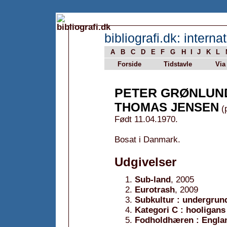
bibliografi.dk: internat
A
B
C
D
E
F
G
H
I
J
K
L
Forside
Tidstavle
Via
PETER GRØNLUN
THOMAS JENSEN
(
Født 11.04.1970.
Bosat i Danmark.
Udgivelser
Sub-land
, 2005
Eurotrash
, 2009
Subkultur : undergrun
Kategori C : hooligans
Fodholdhæren : England