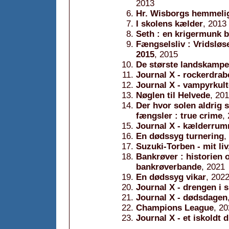
2013
Hr. Wisborgs hemmeli
I skolens kælder
, 2013
Seth : en krigermunk 
Fængselsliv : Vridsløse
2015
, 2015
De største landskampe
Journal X - rockerdrab
Journal X - vampyrkul
Nøglen til Helvede
, 20
Der hvor solen aldrig 
fængsler : true crime
,
Journal X - kælderru
En dødssyg turnering
,
Suzuki-Torben - mit li
Bankrøver : historien
bankrøverbande
, 2021
En dødssyg vikar
, 202
Journal X - drengen i 
Journal X - dødsdagen
Champions League
, 2
Journal X - et iskoldt 