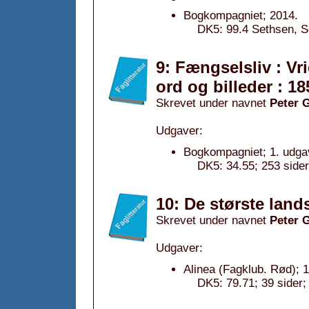
Bogkompagniet; 2014.
DK5: 99.4 Sethsen, Se
9: Fængselsliv : Vri
ord og billeder : 1
Skrevet under navnet
Peter 
Udgaver:
Bogkompagniet; 1. udga
DK5: 34.55; 253 sider
10: De største lan
Skrevet under navnet
Peter 
Udgaver:
Alinea (Fagklub. Rød); 
DK5: 79.71; 39 sider;