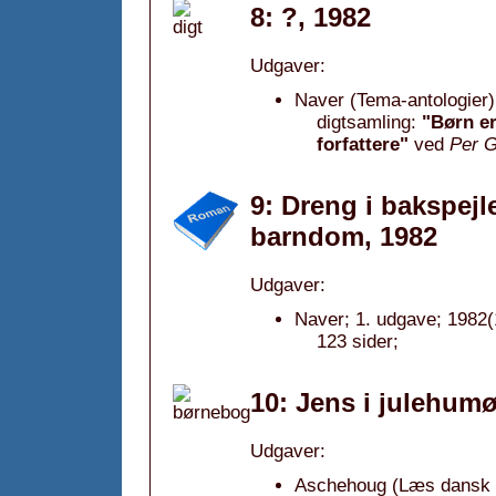
8: ?, 1982
Udgaver:
Naver (Tema-antologier)
digtsamling:
"Børn er
forfattere"
ved
Per 
9: Dreng i bakspejle
barndom, 1982
Udgaver:
Naver; 1. udgave; 1982(
123 sider;
10: Jens i julehumø
Udgaver:
Aschehoug (Læs dansk b