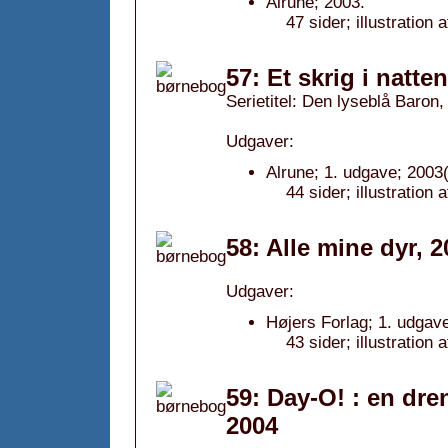
Alrune; 2003.
47 sider; illustration
57: Et skrig i natte
Serietitel: Den lyseblå Baron, 
Udgaver:
Alrune; 1. udgave; 2003(
44 sider; illustration
58: Alle mine dyr, 
Udgaver:
Højers Forlag; 1. udgave
43 sider; illustration
59: Day-O! : en dre
2004