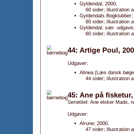
Gyldendal; 2000.
60 sider; illustratio
Gyldendals Bogklubber; 
60 sider; illustratio
Gyldendal; sær. udgave;
60 sider; illustratio
44: Artige Poul, 20
Udgaver:
Alinea (Læs dansk bøger
44 sider; illustration
45: Ane på fisketur
Serietitel: Ane elsker Mads, n
Udgaver:
Alrune; 2000.
47 sider; illustratio