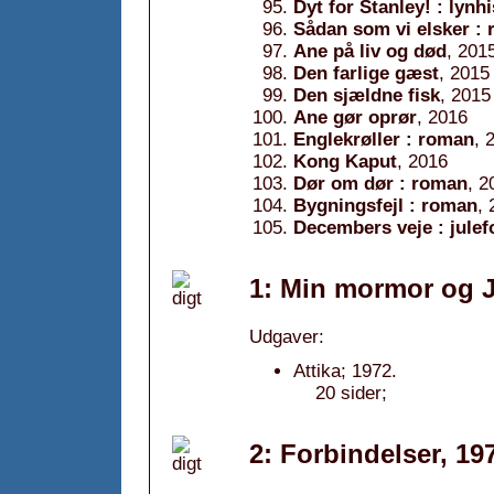
Dyt for Stanley! : lynhi
Sådan som vi elsker :
Ane på liv og død
, 201
Den farlige gæst
, 2015
Den sjældne fisk
, 2015
Ane gør oprør
, 2016
Englekrøller : roman
, 
Kong Kaput
, 2016
Dør om dør : roman
, 2
Bygningsfejl : roman
,
Decembers veje : julef
1: Min mormor og J
Udgaver:
Attika; 1972.
20 sider;
2: Forbindelser, 19