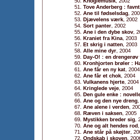
Knoglemusik
, 2002
Tove Anderberg : favn
Ane til fødselsdag
, 20
Djævelens værk
, 2002
Sort panter
, 2002
Ane i den dybe skov
, 
Kraniet fra Kina
, 2003
Et skrig i natten
, 2003
Alle mine dyr
, 2004
Day-O! : en drengerøv 
Kronhjorten brøler : 
Ane får en ny kat
, 2004
Ane får et chok
, 2004
Vulkanens hjerte
, 2004
Kringlede veje
, 2004
Den gule enke : novell
Ane og den nye dreng
,
Ane alene i verden
, 20
Ræven i saksen
, 2005
Mystikken breder sig
, 
Ane og alt hendes rod
Ane står på skøjter
, 20
Ondskab i skoven
, 200