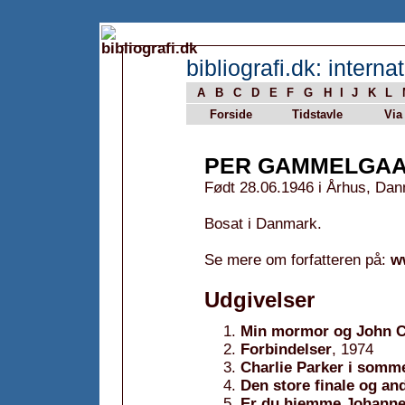
bibliografi.dk: internat
A
B
C
D
E
F
G
H
I
J
K
L
Forside
Tidstavle
Via
PER GAMMELGA
Født 28.06.1946 i Århus, Da
Bosat i Danmark.
Se mere om forfatteren på:
w
Udgivelser
Min mormor og John Co
Forbindelser
, 1974
Charlie Parker i somme
Den store finale og an
Er du hjemme Johanne?