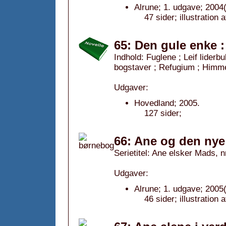
Alrune; 1. udgave; 2004(
47 sider; illustration
65: Den gule enke :
Indhold: Fuglene ; Leif liderb
bogstaver ; Refugium ; Himme
Udgaver:
Hovedland; 2005.
127 sider;
66: Ane og den nye
Serietitel: Ane elsker Mads, n
Udgaver:
Alrune; 1. udgave; 2005(
46 sider; illustratio