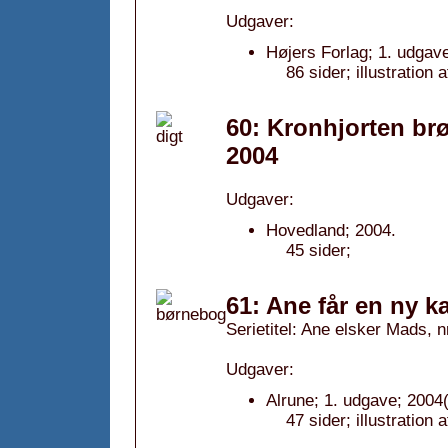
Udgaver:
Højers Forlag; 1. udgave
86 sider; illustration 
60: Kronhjorten br
2004
Udgaver:
Hovedland; 2004.
45 sider;
61: Ane får en ny ka
Serietitel: Ane elsker Mads, n
Udgaver:
Alrune; 1. udgave; 2004(
47 sider; illustratio