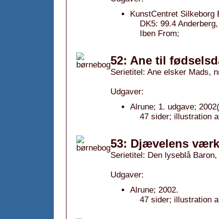
KunstCentret Silkeborg 
DK5: 99.4 Anderberg, 
Iben From;
52: Ane til fødsels
Serietitel: Ane elsker Mads, n
Udgaver:
Alrune; 1. udgave; 2002(
47 sider; illustratio
53: Djævelens værk
Serietitel: Den lyseblå Baron, 
Udgaver:
Alrune; 2002.
47 sider; illustration