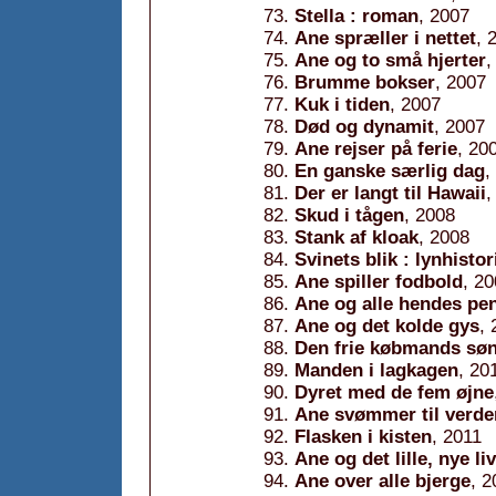
Stella : roman
, 2007
Ane spræller i nettet
, 
Ane og to små hjerter
,
Brumme bokser
, 2007
Kuk i tiden
, 2007
Død og dynamit
, 2007
Ane rejser på ferie
, 20
En ganske særlig dag
,
Der er langt til Hawaii
,
Skud i tågen
, 2008
Stank af kloak
, 2008
Svinets blik : lynhistor
Ane spiller fodbold
, 2
Ane og alle hendes pe
Ane og det kolde gys
,
Den frie købmands søn
Manden i lagkagen
, 20
Dyret med de fem øjne
Ane svømmer til verde
Flasken i kisten
, 2011
Ane og det lille, nye liv
Ane over alle bjerge
, 2