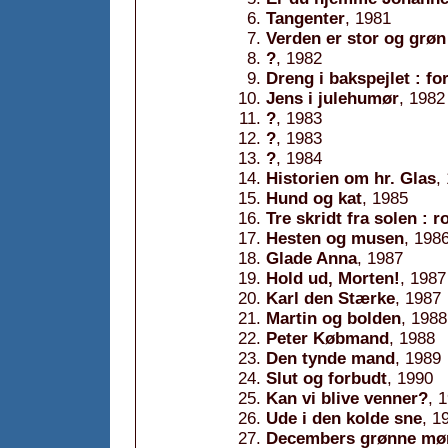
Tangenter
, 1981
Verden er stor og grøn 
?
, 1982
Dreng i bakspejlet : f
Jens i julehumør
, 1982
?
, 1983
?
, 1983
?
, 1984
Historien om hr. Glas
,
Hund og kat
, 1985
Tre skridt fra solen : 
Hesten og musen
, 198
Glade Anna
, 1987
Hold ud, Morten!
, 1987
Karl den Stærke
, 1987
Martin og bolden
, 1988
Peter Købmand
, 1988
Den tynde mand
, 1989
Slut og forbudt
, 1990
Kan vi blive venner?
, 
Ude i den kolde sne
, 1
Decembers grønne mørk