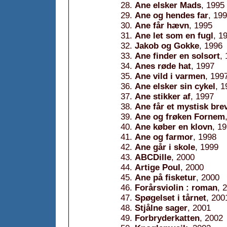
Ane elsker Mads
, 1995
Ane og hendes far
, 19
Ane får hævn
, 1995
Ane let som en fugl
, 1
Jakob og Gokke
, 1996
Ane finder en solsort
,
Anes røde hat
, 1997
Ane vild i varmen
, 199
Ane elsker sin cykel
, 1
Ane stikker af
, 1997
Ane får et mystisk bre
Ane og frøken Fornem
Ane køber en klovn
, 1
Ane og farmor
, 1998
Ane går i skole
, 1999
ABCDille
, 2000
Artige Poul
, 2000
Ane på fisketur
, 2000
Forårsviolin : roman
, 
Spøgelset i tårnet
, 200
Stjålne sager
, 2001
Forbryderkatten
, 2002