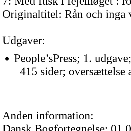
7: Med fusk i fejemøget : 
Originaltitel: Rån och inga 
Udgaver:
People’sPress; 1. udgave
415 sider; oversættelse 
Anden information:
Dansk Bogfortegnelse: 01.