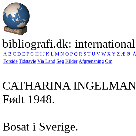
bibliografi.dk: international
A
B
C
D
E
F
G
H
I
J
K
L
M
N
O
P
Q
R
S
T
U
V
W
X
Y
Z
Æ
Ø
Forside
Tidstavle
Via Land
Søg
Kilder
Afgrænsning
Om
CATHARINA INGELMA
Født 1948.
Bosat i Sverige.