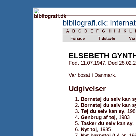
bibliografi.dk: internat
A
B
C
D
E
F
G
H
I
J
K
L
Forside
Tidstavle
Via
ELSEBETH GYNT
Født 11.07.1947. Død 28.02.2
Var bosat i Danmark.
Udgivelser
Børnetøj du selv kan sy
Børnetøj du selv kan s
Tøj du selv kan sy
, 198
Genbrug af tøj
, 1983
Tasker du selv kan sy
,
Nyt tøj
, 1985
Nyt børnetøj 0-4 år
, 19