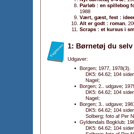
Parløb : en spillebog 
1988
Vært, gæst, fest : ide
Alt er godt : roman
, 2
Scraps : et kursus i s
1: Børnetøj du selv
Udgaver:
Borgen; 1977, 1978(3).
DK5: 64.62; 104 sider
Nagel;
Borgen; 2.. udgave; 197
DK5: 64.62; 104 sider
Nagel;
Borgen; 3.. udgave; 198
DK5: 64.62; 104 sider
Solberg; foto af Per N
Gyldendals Bogklub; 19
DK5: 64.62; 104 sider