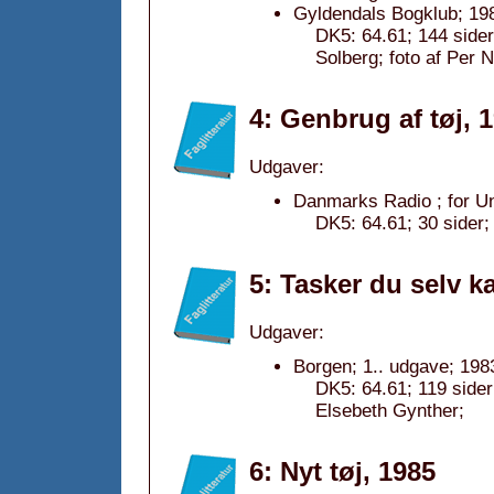
Gyldendals Bogklub; 19
DK5: 64.61; 144 sider
Solberg; foto af Per N
4: Genbrug af tøj, 
Udgaver:
Danmarks Radio ; for Un
DK5: 64.61; 30 sider;
5: Tasker du selv k
Udgaver:
Borgen; 1.. udgave; 198
DK5: 64.61; 119 sider
Elsebeth Gynther;
6: Nyt tøj, 1985