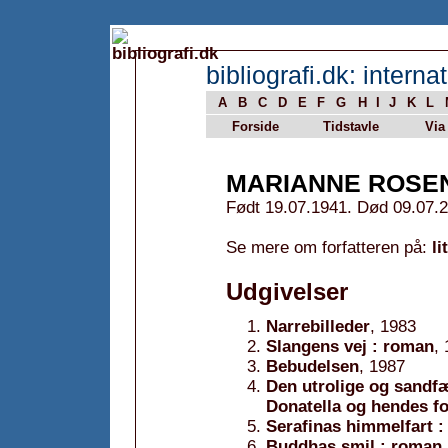
bibliografi.dk: internat
A
B
C
D
E
F
G
H
I
J
K
L
Forside
Tidstavle
Via
MARIANNE ROSE
Født 19.07.1941. Død 09.07.
Se mere om forfatteren på:
li
Udgivelser
Narrebilleder
, 1983
Slangens vej : roman
,
Bebudelsen
, 1987
Den utrolige og sandf
Donatella og hendes fo
Serafinas himmelfart 
Buddhas smil : roman