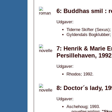
6: Buddhas smil : 
Udgaver:
Tiderne Skifter (Sexus);
Gyldendals Bogklubber; 
7: Henrik & Marie 
Persillehaven, 1992
Udgaver:
Rhodos; 1992.
8: Doctor´s lady, 1
Udgaver:
Aschehoug; 1993.
novellesamling:
"Sku