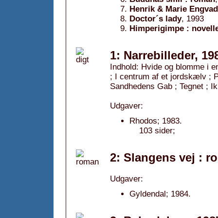
Henrik & Marie Engvad
Doctor´s lady
, 1993
Himperigimpe : novell
1: Narrebilleder, 19
Indhold: Hvide og blomme i e
; I centrum af et jordskælv ; 
Sandhedens Gab ; Tegnet ; Ikk
Udgaver:
Rhodos; 1983.
103 sider;
2: Slangens vej : r
Udgaver:
Gyldendal; 1984.