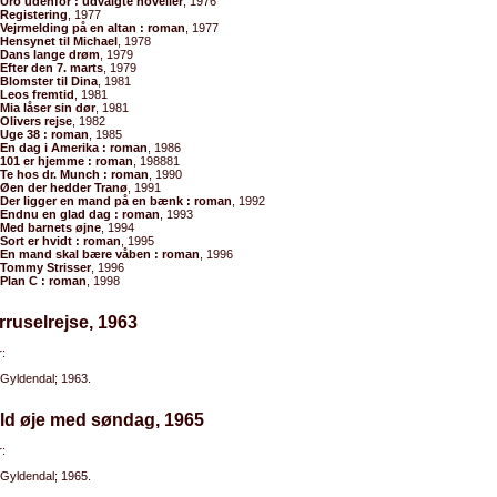
Uro udenfor : udvalgte noveller
, 1976
Registering
, 1977
Vejrmelding på en altan : roman
, 1977
Hensynet til Michael
, 1978
Dans lange drøm
, 1979
Efter den 7. marts
, 1979
Blomster til Dina
, 1981
Leos fremtid
, 1981
Mia låser sin dør
, 1981
Olivers rejse
, 1982
Uge 38 : roman
, 1985
En dag i Amerika : roman
, 1986
101 er hjemme : roman
, 198881
Te hos dr. Munch : roman
, 1990
Øen der hedder Tranø
, 1991
Der ligger en mand på en bænk : roman
, 1992
Endnu en glad dag : roman
, 1993
Med barnets øjne
, 1994
Sort er hvidt : roman
, 1995
En mand skal bære våben : roman
, 1996
Tommy Strisser
, 1996
Plan C : roman
, 1998
rruselrejse, 1963
:
Gyldendal; 1963.
ld øje med søndag, 1965
:
Gyldendal; 1965.