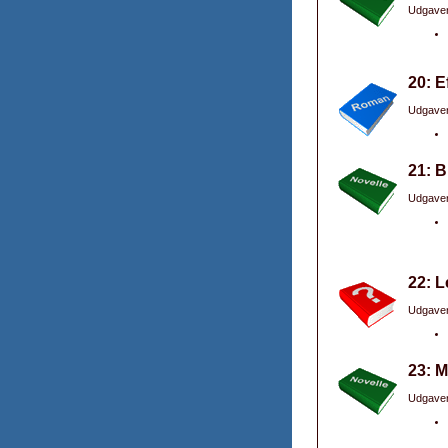
Udgaver
20: E
Udgaver
21: B
Udgaver
22: L
Udgaver
23: M
Udgaver