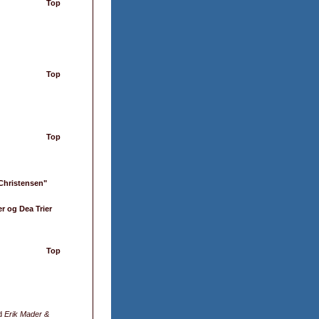
Top
Top
Top
 Christensen"
r og Dea Trier
Top
d
Erik Mader &