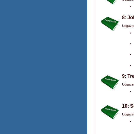
8: Jo
Udgaver
9: Tr
Udgaver
10: 
Udgaver