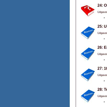
24: O
Udgaver
25: U
Udgaver
26: E
Udgaver
27: 1
Udgaver
28: T
Udgaver