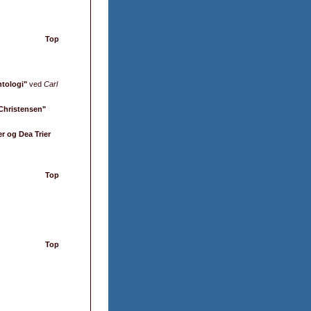
Top
ntologi"
ved
Carl
 Christensen"
r og Dea Trier
Top
Top