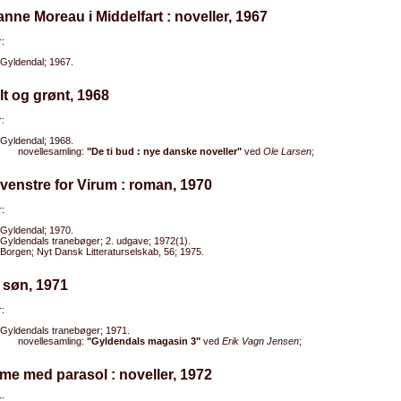
anne Moreau i Middelfart : noveller, 1967
:
Gyldendal; 1967.
lt og grønt, 1968
:
Gyldendal; 1968.
novellesamling:
"De ti bud : nye danske noveller"
ved
Ole Larsen
;
l venstre for Virum : roman, 1970
:
Gyldendal; 1970.
Gyldendals tranebøger; 2. udgave; 1972(1).
Borgen; Nyt Dansk Litteraturselskab, 56; 1975.
 søn, 1971
:
Gyldendals tranebøger; 1971.
novellesamling:
"Gyldendals magasin 3"
ved
Erik Vagn Jensen
;
me med parasol : noveller, 1972
: