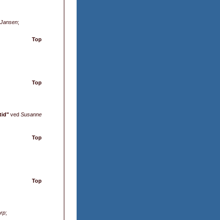
 Jansen
;
Top
Top
tid"
ved
Susanne
Top
Top
orp
;