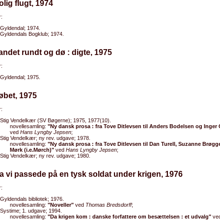
olig flugt, 1974
:
Gyldendal; 1974.
Gyldendals Bogklub; 1974.
andet rundt og dø : digte, 1975
:
Gyldendal; 1975.
øbet, 1975
:
Stig Vendelkær (SV Bøgerne); 1975, 1977(10).
novellesamling:
"Ny dansk prosa : fra Tove Ditlevsen til Anders Bodelsen og Inger
ved
Hans Lyngby Jepsen
;
Stig Vendelkær; ny rev. udgave; 1978.
novellesamling:
"Ny dansk prosa : fra Tove Ditlevsen til Dan Turell, Suzanne Brøgge
Mørk (i.e.Mørch)"
ved
Hans Lyngby Jepsen
;
Stig Vendelkær; ny rev. udgave; 1980.
a vi passede på en tysk soldat under krigen, 1976
:
Gyldendals bibliotek; 1976.
novellesamling:
"Noveller"
ved
Thomas Bredsdorff
;
Systime; 1. udgave; 1994.
novellesamling:
"Da krigen kom : danske forfattere om besættelsen : et udvalg"
ve