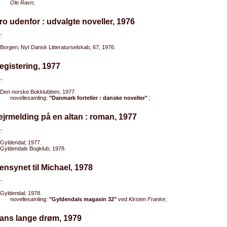
Ole Ravn
;
ro udenfor : udvalgte noveller, 1976
:
Borgen; Nyt Dansk Litteraturselskab, 67; 1976.
egistering, 1977
:
Den norske Bokklubben; 1977.
novellesamling:
"Danmark forteller : danske noveller"
;
ejrmelding på en altan : roman, 1977
:
Gyldendal; 1977.
Gyldendals Bogklub; 1978.
ensynet til Michael, 1978
:
Gyldendal; 1978.
novellesamling:
"Gyldendals magasin 32"
ved
Kirsten Franke
;
Dans lange drøm, 1979