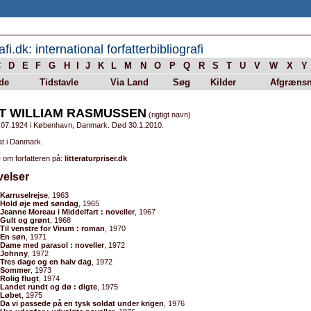
afi.dk: international forfatterbibliografi
C
D
E
F
G
H
I
J
K
L
M
N
O
P
Q
R
S
T
U
V
W
X
Y
de
Tidstavle
Via Land
Søg
Kilder
Afgrænsn
T WILLIAM RASMUSSEN
(rigtigt navn)
.07.1924 i København, Danmark. Død 30.1.2010.
at i Danmark.
 om forfatteren på:
litteraturpriser.dk
velser
Karruselrejse
, 1963
Hold øje med søndag
, 1965
Jeanne Moreau i Middelfart : noveller
, 1967
Gult og grønt
, 1968
Til venstre for Virum : roman
, 1970
En søn
, 1971
Dame med parasol : noveller
, 1972
Johnny
, 1972
Tres dage og en halv dag
, 1972
Sommer
, 1973
Rolig flugt
, 1974
Landet rundt og dø : digte
, 1975
Løbet
, 1975
Da vi passede på en tysk soldat under krigen
, 1976