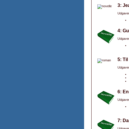
3: Je
Udgaver
4: Gu
Udgaver
5: Ti
Udgaver
6: En
Udgaver
7: Da
Udgaver