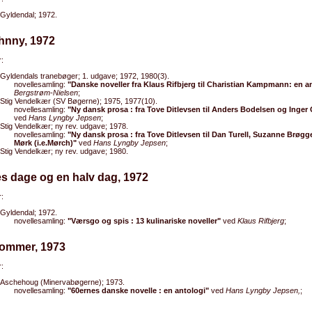
Gyldendal; 1972.
hnny, 1972
:
Gyldendals tranebøger; 1. udgave; 1972, 1980(3).
novellesamling:
"Danske noveller fra Klaus Rifbjerg til Charistian Kampmann: en a
Bergstrøm-Nielsen
;
Stig Vendelkær (SV Bøgerne); 1975, 1977(10).
novellesamling:
"Ny dansk prosa : fra Tove Ditlevsen til Anders Bodelsen og Inger
ved
Hans Lyngby Jepsen
;
Stig Vendelkær; ny rev. udgave; 1978.
novellesamling:
"Ny dansk prosa : fra Tove Ditlevsen til Dan Turell, Suzanne Brøgge
Mørk (i.e.Mørch)"
ved
Hans Lyngby Jepsen
;
Stig Vendelkær; ny rev. udgave; 1980.
es dage og en halv dag, 1972
:
Gyldendal; 1972.
novellesamling:
"Værsgo og spis : 13 kulinariske noveller"
ved
Klaus Rifbjerg
;
Sommer, 1973
:
Aschehoug (Minervabøgerne); 1973.
novellesamling:
"60ernes danske novelle : en antologi"
ved
Hans Lyngby Jepsen,
;