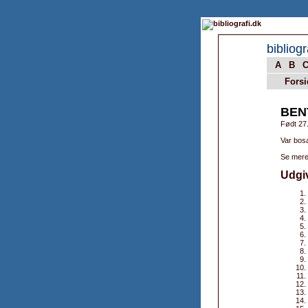
bibliogr
A
B
Forsi
BEN
Født 27
Var bos
Se mere
Udgi