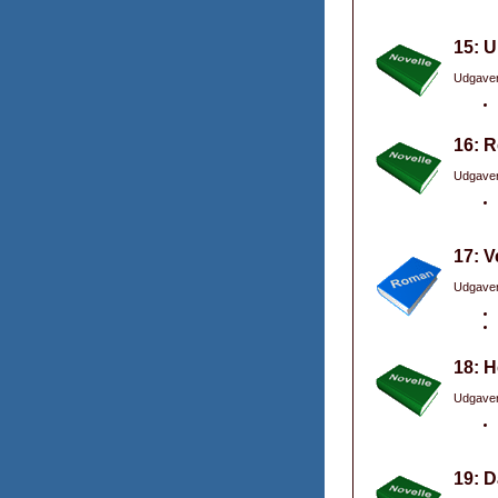
15: U
Udgaver
16: R
Udgaver
17: V
Udgaver
18: H
Udgaver
19: 