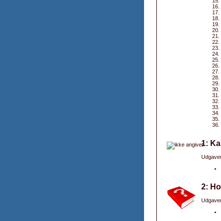
1: Ka
Udgaver
2: Ho
Udgaver