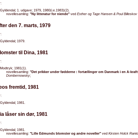
:
Gyldendal; 1. udgave; 1979, 1980(i.e.1983)(2).
novellesamling:
"Ny litteratur for niende"
ved
Esther og Tage Hansen & Poul Billeskov
fter den 7. marts, 1979
:
Gyldendal; 1979.
lomster til Dina, 1981
:
Modtryk; 1981(1).
novellesamling:
"Det prikker under fødderne : fortællinger om Danmark i en A-kraft
Dombernowsky
;
eos fremtid, 1981
:
Gyldendal; 1981.
ia låser sin dør, 1981
:
Gyldendal; 1981.
novellesamling:
"Lille Edmunds blomster og andre noveller"
ved
Kirsten Holck Rant