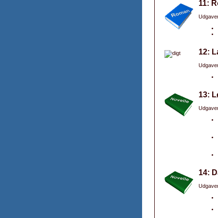
11: R
Udgaver
12: L
Udgaver
13: L
Udgaver
14: D
Udgaver