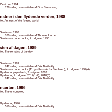
Centrum; 1984.
178 sider; oversættelse af Birte Svensson;
nstner i den flydende verden, 1988
itel: An artist of the floating world
:
Samleren; 1988.
180 sider; oversættelse af Thomas Harder;
Samlerens paperbacks; 2. udgave; 1995.
sten af dagen, 1989
titel: The remains of the day
:
Samleren; 1989.
242 sider; oversættelse af Erik Bartholdy;
Samlerens paperbacks (En god historie fra Samleren); 2. udgave; 1994(4).
Gyldendal paperback; 3. udgave; 2002.
Gyldendal; 4. udgave; 2017(1-2), 2018(3).
242 sider; oversættelse af Erik Bartholdy;
ncerten, 1996
titel: The unconsoled
:
Gyldendal; 1996.
510 sider; oversættelse af Erik Bartholdy;