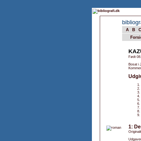
bibliogr
A
B
Forsi
KAZ
Født 08
Bosat i 
Komment
Udgi
1: De
Originalt
Udgaver