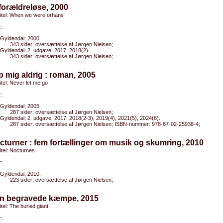
 forældreløse, 2000
titel: When we were orhans
:
Gyldendal; 2000.
343 sider; oversættelse af Jørgen Nielsen;
Gyldendal; 2. udgave; 2017, 2018(2).
343 sider; oversættelse af Jørgen Nielsen;
ip mig aldrig : roman, 2005
titel: Never let me go
:
Gyldendal; 2005.
287 sider; oversættelse af Jørgen Nielsen;
Gyldendal; 2. udgave; 2017, 2018(2-3), 2019(4), 2021(5), 2024(6).
287 sider; oversættelse af Jørgen Nielsen; ISBN-nummer: 978-87-02-25938-4;
cturner : fem fortællinger om musik og skumring, 2010
titel: Nocturnes
:
Gyldendal; 2010.
223 sider; oversættelse af Jørgen Nielsen;
en begravede kæmpe, 2015
itel: The buried giant
: