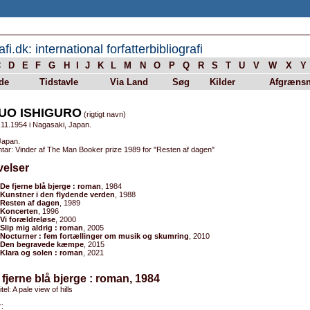
afi.dk: international forfatterbibliografi
C
D
E
F
G
H
I
J
K
L
M
N
O
P
Q
R
S
T
U
V
W
X
Y
de
Tidstavle
Via Land
Søg
Kilder
Afgrænsn
UO ISHIGURO
(rigtigt navn)
.11.1954 i Nagasaki, Japan.
Japan.
ar: Vinder af The Man Booker prize 1989 for "Resten af dagen"
velser
De fjerne blå bjerge : roman
, 1984
Kunstner i den flydende verden
, 1988
Resten af dagen
, 1989
Koncerten
, 1996
Vi forældreløse
, 2000
Slip mig aldrig : roman
, 2005
Nocturner : fem fortællinger om musik og skumring
, 2010
Den begravede kæmpe
, 2015
Klara og solen : roman
, 2021
 fjerne blå bjerge : roman, 1984
itel: A pale view of hills
: