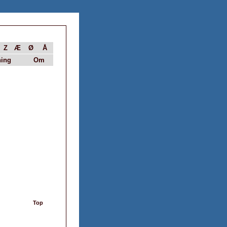
Z
Æ
Ø
Å
ing
Om
Top