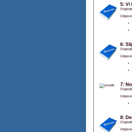
5: Vi
Original
Udgaver
6: Sl
Original
Udgaver
7: No
Original
Udgaver
8: D
Originalt
Udgaver