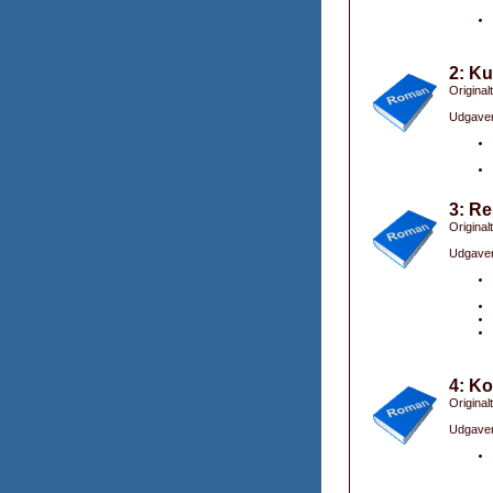
2: Ku
Originalt
Udgaver
3: Re
Original
Udgaver
4: Ko
Original
Udgaver