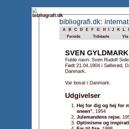
bibliografi.dk: internat
A
B
C
D
E
F
G
H
I
J
K
L
Forside
Tidstavle
Via
SVEN GYLDMARK
Fulde navn: Sven Rudolf Sid
Født 21.04.1904 i Søllerød, 
Danmark.
Var bosat i Danmark.
Udgivelser
Hej for dig og hej for m
sneen"
, 1954
Julemandens rejse
, 19
Optimisme og inspirat
Far til fire
, 1998